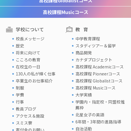
高校課程
Globalistコース
高校課程
Musicコース
学校について
教育
校長メッセージ
中学教育課程
歴史
スタディツアー＆留学
将来に向けて
商品開発
こころの教育
カナダプロジェクト
在校生の一日
高校課程 Academicコース
130人の私が輝く仕事
高校課程 Pioneerコース
卒業生のお仕事紹介
高校課程 Globalistコース
制服
高校課程 Musicコース
学費
大学実績
行事
学園内・指定校・同盟校推
薦枠
教員ブログ
北星女子の英語
アクセス＆施設
6年間・3年間の進路指導
スミス寮
自治活動
寄付金のお願い