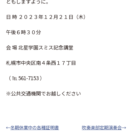
ともしますように。
日 時 ２０２３年１２月２１日（木）
午後６時３０分
会 場 北星学園スミス記念講堂
札幌市中央区南４条西１７丁目
（ ℡ 561-7153 ）
※公共交通機関でお越しください
←
冬期休業中の各種証明書
吹奏楽部定期演奏会
→