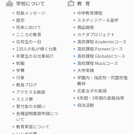
学校について
教育
校長メッセージ
中学教育課程
歴史
スタディツアー＆留学
将来に向けて
商品開発
こころの教育
カナダプロジェクト
在校生の一日
高校課程 Academicコース
130人の私が輝く仕事
高校課程 Pioneerコース
卒業生のお仕事紹介
高校課程 Globalistコース
制服
高校課程 Musicコース
学費
大学実績
行事
学園内・指定校・同盟校推
薦枠
教員ブログ
北星女子の英語
アクセス＆施設
6年間・3年間の進路指導
スミス寮
自治活動
寄付金のお願い
各種証明書類申請につ
いて
教育実習について
いじめ対策