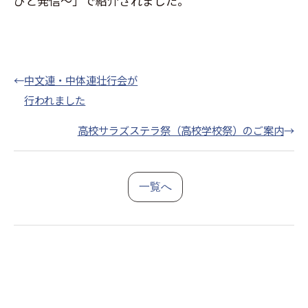
びと発信～」で紹介されました。
←
中文連・中体連壮行会が
行われました
高校サラズステラ祭（高校学校祭）のご案内
→
一覧へ