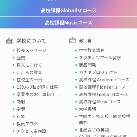
高校課程
Globalistコース
高校課程
Musicコース
学校について
教育
校長メッセージ
中学教育課程
歴史
スタディツアー＆留学
将来に向けて
商品開発
こころの教育
カナダプロジェクト
在校生の一日
高校課程 Academicコース
130人の私が輝く仕事
高校課程 Pioneerコース
卒業生のお仕事紹介
高校課程 Globalistコース
制服
高校課程 Musicコース
学費
大学実績
行事
学園内・指定校・同盟校推
薦枠
教員ブログ
北星女子の英語
アクセス＆施設