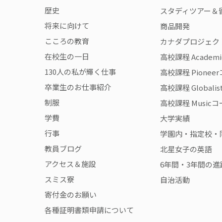
歴史
スタディツアー＆
将来に向けて
商品開発
こころの教育
カナダプロジェク
在校生の一日
高校課程 Academ
130人の私が輝く仕事
高校課程 Pionee
卒業生のお仕事紹介
高校課程 Globali
制服
高校課程 Music
学費
大学実績
行事
学園内・指定校・
教員ブログ
北星女子の英語
アクセス＆施設
6年間・3年間の進
スミス寮
自治活動
寄付金のお願い
各種証明書類申請について