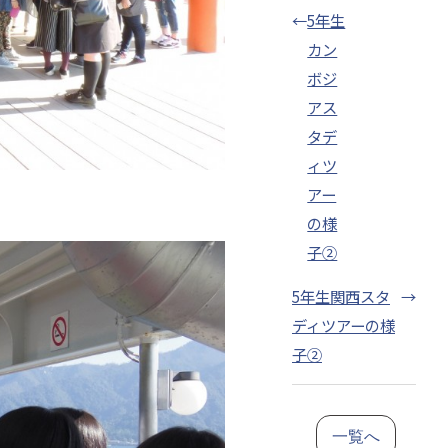
←
5年生
カン
ボジ
アス
タデ
ィツ
アー
の様
子②
5年生関西スタ
→
ディツアーの様
子②
一覧へ