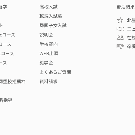
留学
高校入試
部活結果
転編入試験
北
ト
帰国子女入試
ニ
icコース
説明会
在
rコース
学校案内
卒
stコース
WEB出願
コース
奨学金
よくあるご質問
同盟校推薦枠
資料請求
路指導