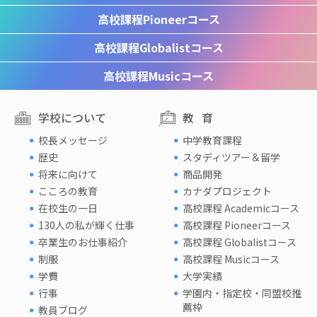
高校課程
Pioneerコース
高校課程
Globalistコース
高校課程
Musicコース
学校について
教育
校長メッセージ
中学教育課程
歴史
スタディツアー＆留学
将来に向けて
商品開発
こころの教育
カナダプロジェクト
在校生の一日
高校課程 Academicコース
130人の私が輝く仕事
高校課程 Pioneerコース
卒業生のお仕事紹介
高校課程 Globalistコース
制服
高校課程 Musicコース
学費
大学実績
行事
学園内・指定校・同盟校推
薦枠
教員ブログ