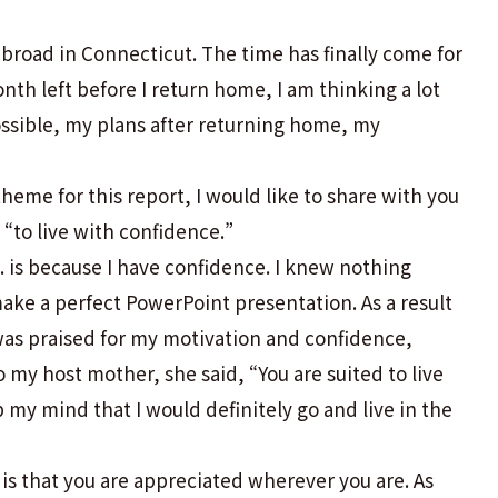
road in Connecticut. The time has finally come for
nth left before I return home, I am thinking a lot
possible, my plans after returning home, my
 theme for this report, I would like to share with you
s “to live with confidence.”
.S. is because I have confidence. I knew nothing
make a perfect PowerPoint presentation. As a result
was praised for my motivation and confidence,
o my host mother, she said, “You are suited to live
 my mind that I would definitely go and live in the
is that you are appreciated wherever you are. As