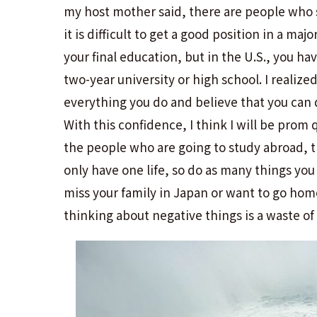
my host mother said, there are people who 
it is difficult to get a good position in a m
your final education, but in the U.S., you h
two-year university or high school. I realize
everything you do and believe that you can d
With this confidence, I think I will b
the people who are going to study abroad, th
only have one life, so do as many things you
miss your family in Japan or want to go home
thinking about negative things is a waste of