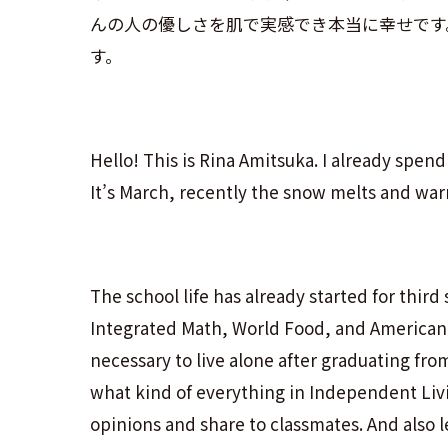
んの人の優しさを肌で実感でき本当に幸せです
す。
Hello! This is Rina Amitsuka. I already spen
It’s March, recently the snow melts and war
The school life has already started for thir
Integrated Math, World Food, and American L
necessary to live alone after graduating fr
what kind of everything in Independent Livin
opinions and share to classmates. And also l