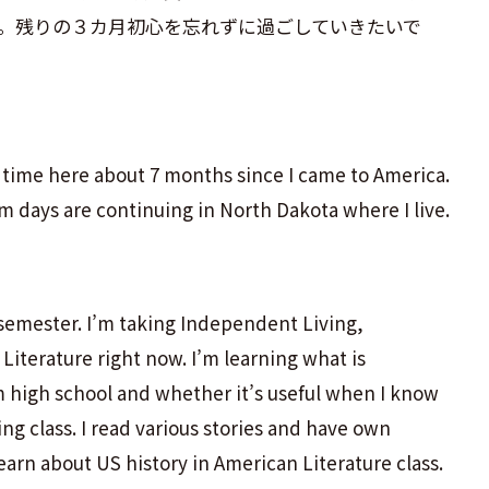
。残りの３カ月初心を忘れずに過ごしていきたいで
d time here about 7 months since I came to America.
m days are continuing in North Dakota where I live.
d semester. I’m taking Independent Living,
iterature right now. I’m learning what is
om high school and whether it’s useful when I know
g class. I read various stories and have own
earn about US history in American Literature class.