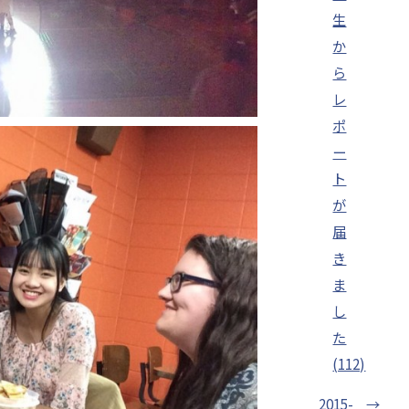
生
か
ら
レ
ポ
ー
ト
が
届
き
ま
し
た
(112)
2015-
→