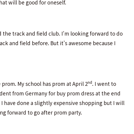
that will be good for oneself.
 the track and field club. I’m looking forward to do
ack and field before. But it’s awesome because I
nd
 prom. My school has prom at April 2
. I went to
udent from Germany for buy prom dress at the end
 I have done a slightly expensive shopping but I will
ing forward to go after prom party.