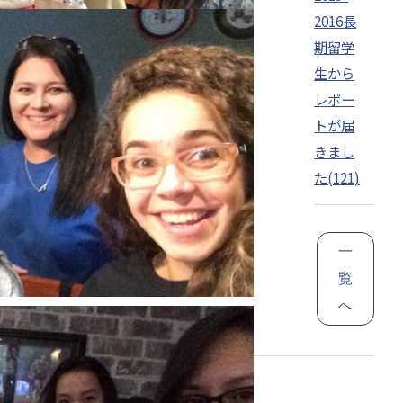
2016長
期留学
生から
レポー
トが届
きまし
た(121)
一
覧
へ