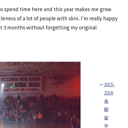
 to spend time here and this year makes me grow
leness of a lot of people with skin. I’m really happy
st 3 months without forgetting my original
←
2015-
2016
長
期
留
学