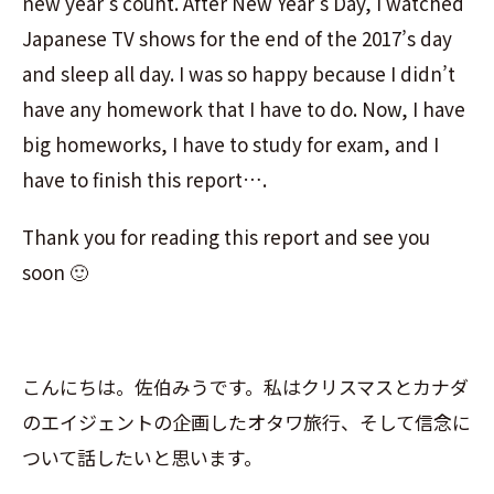
new year’s count. After New Year’s Day, I watched
Japanese TV shows for the end of the 2017’s day
and sleep all day. I was so happy because I didn’t
have any homework that I have to do. Now, I have
big homeworks, I have to study for exam, and I
have to finish this report….
Thank you for reading this report and see you
soon 🙂
こんにちは。佐伯みうです。私はクリスマスとカナダ
のエイジェントの企画したオタワ旅行、そして信念に
ついて話したいと思います。