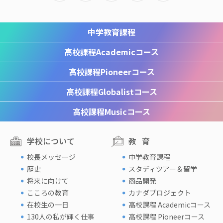
中学教育課程
高校課程
Academicコース
高校課程
Pioneerコース
高校課程
Globalistコース
高校課程
Musicコース
学校について
教育
校長メッセージ
中学教育課程
歴史
スタディツアー＆留学
将来に向けて
商品開発
こころの教育
カナダプロジェクト
在校生の一日
高校課程 Academicコース
130人の私が輝く仕事
高校課程 Pioneerコース