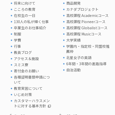
将来に向けて
商品開発
こころの教育
カナダプロジェクト
在校生の一日
高校課程 Academicコース
130人の私が輝く仕事
高校課程 Pioneerコース
卒業生のお仕事紹介
高校課程 Globalistコース
制服
高校課程 Musicコース
学費
大学実績
行事
学園内・指定校・同盟校推
薦枠
教員ブログ
北星女子の英語
アクセス＆施設
6年間・3年間の進路指導
スミス寮
自治活動
寄付金のお願い
各種証明書類申請につ
いて
教育実習について
いじめ対策
カスタマーハラスメン
トに対する基本方針