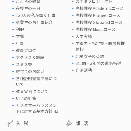
こころの教育
カナダプロジェクト
在校生の一日
高校課程 Academicコース
130人の私が輝く仕事
高校課程 Pioneerコース
卒業生のお仕事紹介
高校課程 Globalistコース
制服
高校課程 Musicコース
学費
大学実績
行事
学園内・指定校・同盟校推
薦枠
教員ブログ
北星女子の英語
アクセス＆施設
6年間・3年間の進路指導
スミス寮
自治活動
寄付金のお願い
各種証明書類申請につ
いて
教育実習について
いじめ対策
カスタマーハラスメン
トに対する基本方針
入試
部活