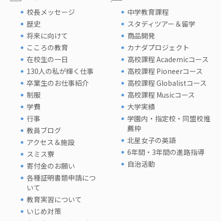
校長メッセージ
中学教育課程
歴史
スタディツアー＆留学
将来に向けて
商品開発
こころの教育
カナダプロジェクト
在校生の一日
高校課程 Academicコース
130人の私が輝く仕事
高校課程 Pioneerコース
卒業生のお仕事紹介
高校課程 Globalistコース
制服
高校課程 Musicコース
学費
大学実績
行事
学園内・指定校・同盟校推
薦枠
教員ブログ
北星女子の英語
アクセス＆施設
6年間・3年間の進路指導
スミス寮
自治活動
寄付金のお願い
各種証明書類申請につ
いて
教育実習について
いじめ対策