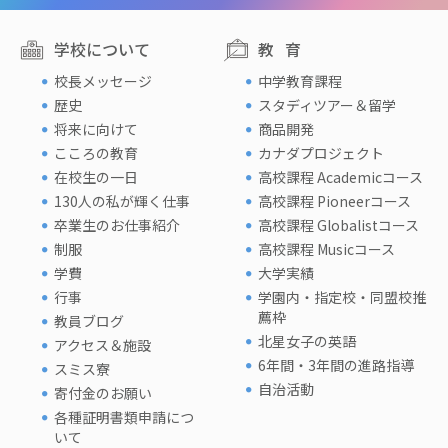
学校について
教育
校長メッセージ
中学教育課程
歴史
スタディツアー＆留学
将来に向けて
商品開発
こころの教育
カナダプロジェクト
在校生の一日
高校課程 Academicコース
130人の私が輝く仕事
高校課程 Pioneerコース
卒業生のお仕事紹介
高校課程 Globalistコース
制服
高校課程 Musicコース
学費
大学実績
行事
学園内・指定校・同盟校推
薦枠
教員ブログ
北星女子の英語
アクセス＆施設
6年間・3年間の進路指導
スミス寮
自治活動
寄付金のお願い
各種証明書類申請につ
いて