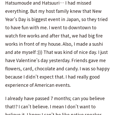
Hatsumoude and Hatsuuri… I had missed
everything. But my host family knew that New
Year’s Day is biggest event in Japan, so they tried
to have fun with me. I went to downtown to
watch fire works and after that, we had big fire
works in front of my house. Also, I made a sushi
and ate myself :))) That was kind of nice day. I just
have Valentine’s day yesterday. Friends gave me
flowers, card, chocolate and candy. I was so happy
because I didn’t expect that. I had really good
experience of American events.
I already have passed 7 months; can you believe
that!? I can’t believe. I mean I don’t want to
believe it. I know I can’t be like native speaker,