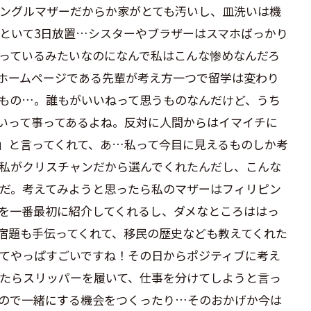
ングルマザーだからか家がとても汚いし、皿洗いは機
といて3日放置…シスターやブラザーはスマホばっかり
っているみたいなのになんで私はこんな惨めなんだろ
ホームページである先輩が考え方一つで留学は変わり
もの…。誰もがいいねって思うものなんだけど、うち
いって事ってあるよね。反対に人間からはイマイチに
」と言ってくれて、あ…私って今目に見えるものしか考
私がクリスチャンだから選んでくれたんだし、こんな
だ。考えてみようと思ったら私のマザーはフィリピン
を一番最初に紹介してくれるし、ダメなところははっ
宿題も手伝ってくれて、移民の歴史なども教えてくれた
てやっぱすごいですね！その日からポジティブに考え
たらスリッパーを履いて、仕事を分けてしようと言っ
ので一緒にする機会をつくったり…そのおかげか今は