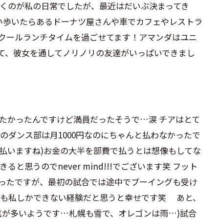
くのが私の日常でしたが、最近はだいぶ決まってき
い歩いたらあるドーナツ屋さんや車でカフェやレストラ
クールランチタイムを過ごせてます！アマンダはユニ
て、彼女を通してノリノリの友達がいっぱいできまし
たかったんですけど満員だったそうで…涙 チアはとて
星のダンス部は月1000円なのにちゃんと払わなかったで
払いますね)お金の大半を部費で払うとは想像もしてな
思うのでnever mind!!!でございます笑 フット
ったですが、最初の試合では途中でブーイングも受け
れも私しかできない経験だと思うと幸せです笑 あと、
気が多いようです…札幌も雪で、オレゴンは雨…)試合