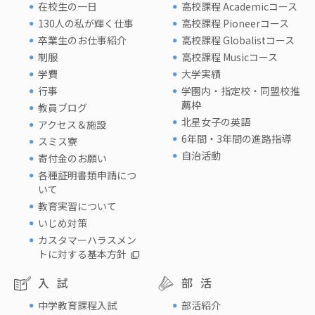
在校生の一日
高校課程 Academicコース
130人の私が輝く仕事
高校課程 Pioneerコース
卒業生のお仕事紹介
高校課程 Globalistコース
制服
高校課程 Musicコース
学費
大学実績
行事
学園内・指定校・同盟校推
薦枠
教員ブログ
北星女子の英語
アクセス＆施設
6年間・3年間の進路指導
スミス寮
自治活動
寄付金のお願い
各種証明書類申請につ
いて
教育実習について
いじめ対策
カスタマーハラスメン
トに対する基本方針
入試
部活
中学教育課程入試
部活紹介