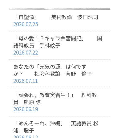
「自塑像」 美術教諭 波田浩司
2026.07.25
「母の愛！？キャラ弁奮闘記」 国
語科教員 手林紋子
2026.07.22
あなたの「元気の源」は何です
か？ 社会科教諭 菅野 倫子
2026.07.11
「頑張れ，教育実習生！」 理科教
員 熊原 諒
2026.06.19
「めんそーれ、沖縄」 英語教員 松
浦 聡子
2026.06.12