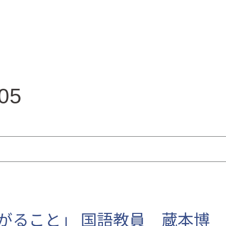
05
がること」 国語教員 蔵本博