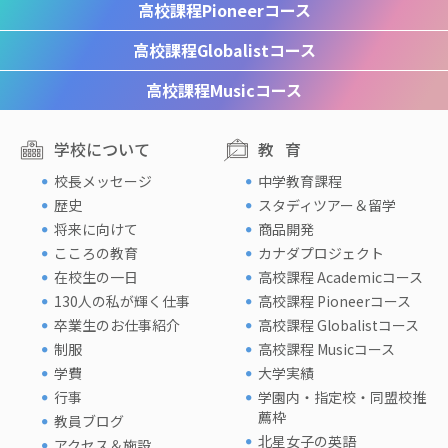
高校課程
Pioneerコース
高校課程
Globalistコース
高校課程
Musicコース
学校について
教育
校長メッセージ
中学教育課程
歴史
スタディツアー＆留学
将来に向けて
商品開発
こころの教育
カナダプロジェクト
在校生の一日
高校課程 Academicコース
130人の私が輝く仕事
高校課程 Pioneerコース
卒業生のお仕事紹介
高校課程 Globalistコース
制服
高校課程 Musicコース
学費
大学実績
行事
学園内・指定校・同盟校推
薦枠
教員ブログ
北星女子の英語
アクセス＆施設