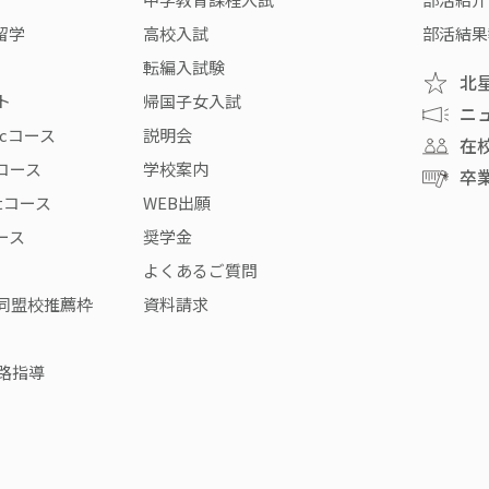
留学
高校入試
部活結果
転編入試験
北
ト
帰国子女入試
ニ
icコース
説明会
在
rコース
学校案内
卒
stコース
WEB出願
コース
奨学金
よくあるご質問
同盟校推薦枠
資料請求
路指導