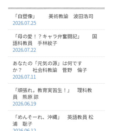
「自塑像」 美術教諭 波田浩司
2026.07.25
「母の愛！？キャラ弁奮闘記」 国
語科教員 手林紋子
2026.07.22
あなたの「元気の源」は何です
か？ 社会科教諭 菅野 倫子
2026.07.11
「頑張れ，教育実習生！」 理科教
員 熊原 諒
2026.06.19
「めんそーれ、沖縄」 英語教員 松
浦 聡子
2026.06.12