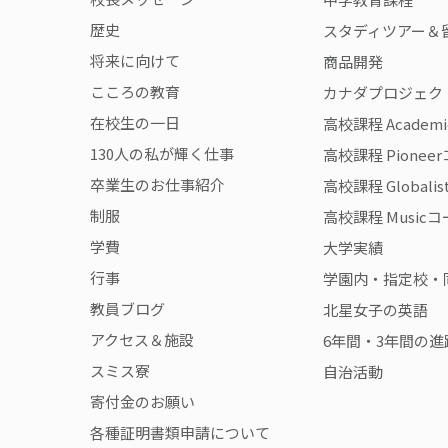
歴史
スタディツアー＆
将来に向けて
商品開発
こころの教育
カナダプロジェク
在校生の一日
高校課程 Academ
130人の私が輝く仕事
高校課程 Pionee
卒業生のお仕事紹介
高校課程 Globali
制服
高校課程 Music
学費
大学実績
行事
学園内・指定校・
教員ブログ
北星女子の英語
アクセス＆施設
6年間・3年間の進
スミス寮
自治活動
寄付金のお願い
各種証明書類申請について