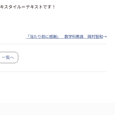
ル＝テキストです！
「当たり前に感謝」 数学科教員 岡村智和
→
一覧へ