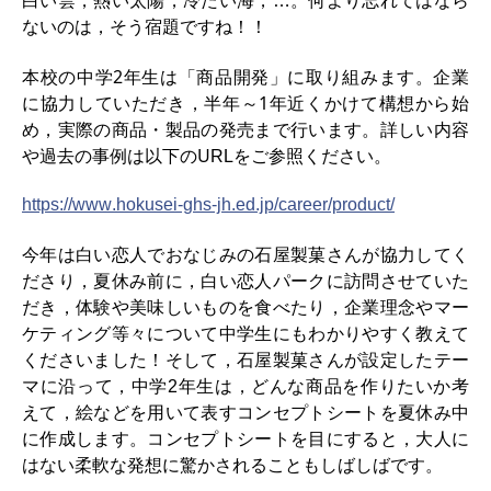
白い雲，熱い太陽，
冷た
い海
何より忘れてはなら
，
…
。
ないのは，そう宿題ですね！
！
本校の中学2年生は「商品開発」に取り組みます。企業
に協力していただき，
半年～1年近くかけて
構想から
始
め
，実際の商品・製品の
発売まで
行います。詳しい内容
や過去の事例は以下のU
をご参照ください。
RL
https://www.hokusei-ghs-jh.ed.jp/career/product/
今年は白い恋人でおなじみの石屋製菓さんが協力してく
ださり，夏休み前に，
白い恋人パークに訪問させていた
だき，体験や美味しいものを食べたり，
企業理念やマー
ケティング等々について中学生にもわかりやすく教えて
くださいました！そして，石屋製菓さんが設定したテー
マに沿って
中学
年生は
どんな商品を作りたいか考
，
2
，
えて，絵などを用いて表すコンセプトシート
を夏休み中
に作成します
コンセプトシートを目にすると，大人に
。
はない柔軟な発想に驚かされることもしばしばです。