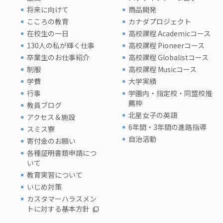
将来に向けて
商品開発
こころの教育
カナダプロジェクト
在校生の一日
高校課程 Academicコース
130人の私が輝く仕事
高校課程 Pioneerコース
卒業生のお仕事紹介
高校課程 Globalistコース
制服
高校課程 Musicコース
学費
大学実績
行事
学園内・指定校・同盟校推
薦枠
教員ブログ
北星女子の英語
アクセス＆施設
6年間・3年間の進路指導
スミス寮
自治活動
寄付金のお願い
各種証明書類申請につ
いて
教育実習について
いじめ対策
カスタマーハラスメン
トに対する基本方針