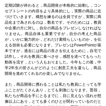
定期試験が終わると，商品開発が本格的に始動し，コン
セプトシートの内容をより具体的にし，実際の商品に近
づけていきます。
構想を練るのは全員ですが，実際に商
品化まで為されるのは，数名です。そのためには，教員
や企業の方に対し，自分の商品をプレゼンしなければな
りません。商品自体も重要ですが，自分の考えた商品
が，いかに魅力的か，どれだけ素晴らしいものか，を伝
える技術も必要になります。プレゼンはPo
が基
werPoint
本ですが，過去には商品の良さを伝えるために，自宅で
試作し，それを教員に食べさせ，感想を述べてもらった
動画を流す，という人もおりました。今年もこの後，中
学2年生の皆さんが
どのように
創意工夫を凝らし，商品
開発を進めてくれるのか楽しみでなりません。
また，商品開発に携わることは私たち教員にとっても学
ぶことがたくさんあり，とても刺激になります。普段，
私たちが商品を手にとるまでに，目に見えない流れが想
像以上にあり，とても多くのひとが関わっているのだと