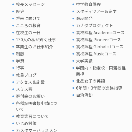
校長メッセージ
中学教育課程
歴史
スタディツアー＆留学
将来に向けて
商品開発
こころの教育
カナダプロジェクト
在校生の一日
高校課程 Academicコース
130人の私が輝く仕事
高校課程 Pioneerコース
卒業生のお仕事紹介
高校課程 Globalistコース
制服
高校課程 Musicコース
学費
大学実績
行事
学園内・指定校・同盟校推
薦枠
教員ブログ
北星女子の英語
アクセス＆施設
6年間・3年間の進路指導
スミス寮
自治活動
寄付金のお願い
各種証明書類申請につ
いて
教育実習について
いじめ対策
カスタマーハラスメン