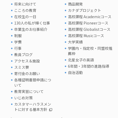
将来に向けて
商品開発
こころの教育
カナダプロジェクト
在校生の一日
高校課程 Academicコース
130人の私が輝く仕事
高校課程 Pioneerコース
卒業生のお仕事紹介
高校課程 Globalistコース
制服
高校課程 Musicコース
学費
大学実績
行事
学園内・指定校・同盟校推
薦枠
教員ブログ
北星女子の英語
アクセス＆施設
6年間・3年間の進路指導
スミス寮
自治活動
寄付金のお願い
各種証明書類申請につ
いて
教育実習について
いじめ対策
カスタマーハラスメン
トに対する基本方針