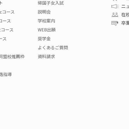
ト
帰国子女入試
ニ
icコース
説明会
在
rコース
学校案内
卒
stコース
WEB出願
コース
奨学金
よくあるご質問
同盟校推薦枠
資料請求
路指導