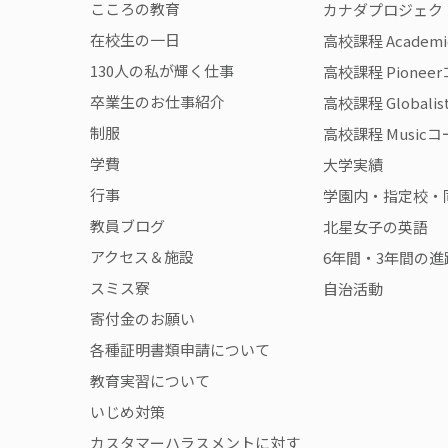
こころの教育
カナダプロジェク
在校生の一日
高校課程 Academ
130人の私が輝く仕事
高校課程 Pionee
卒業生のお仕事紹介
高校課程 Globali
制服
高校課程 Music
学費
大学実績
行事
学園内・指定校・
教員ブログ
北星女子の英語
アクセス＆施設
6年間・3年間の進
スミス寮
自治活動
寄付金のお願い
各種証明書類申請について
教育実習について
いじめ対策
カスタマーハラスメントに対す