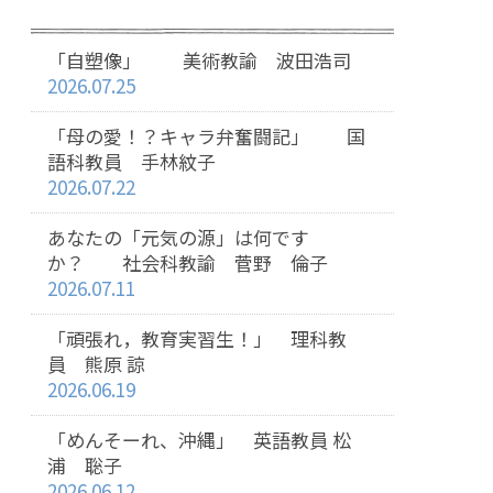
「自塑像」 美術教諭 波田浩司
2026.07.25
「母の愛！？キャラ弁奮闘記」 国
語科教員 手林紋子
2026.07.22
あなたの「元気の源」は何です
か？ 社会科教諭 菅野 倫子
2026.07.11
「頑張れ，教育実習生！」 理科教
員 熊原 諒
2026.06.19
「めんそーれ、沖縄」 英語教員 松
浦 聡子
2026.06.12