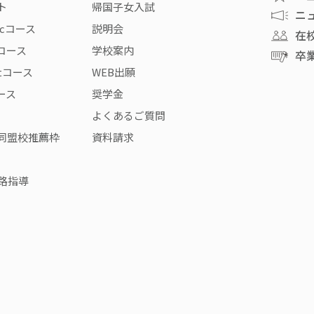
ト
帰国子女入試
ニ
icコース
説明会
在
rコース
学校案内
卒
stコース
WEB出願
コース
奨学金
よくあるご質問
同盟校推薦枠
資料請求
路指導