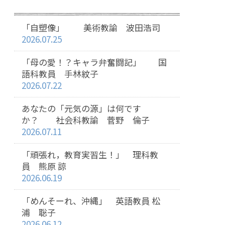
「自塑像」 美術教諭 波田浩司
2026.07.25
「母の愛！？キャラ弁奮闘記」 国
語科教員 手林紋子
2026.07.22
あなたの「元気の源」は何です
か？ 社会科教諭 菅野 倫子
2026.07.11
「頑張れ，教育実習生！」 理科教
員 熊原 諒
2026.06.19
「めんそーれ、沖縄」 英語教員 松
浦 聡子
2026.06.12