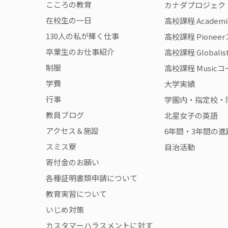
こころの教育
カナダプロジェク
在校生の一日
高校課程 Academ
130人の私が輝く仕事
高校課程 Pionee
卒業生のお仕事紹介
高校課程 Globali
制服
高校課程 Music
学費
大学実績
行事
学園内・指定校・
教員ブログ
北星女子の英語
アクセス＆施設
6年間・3年間の進
スミス寮
自治活動
寄付金のお願い
各種証明書類申請について
教育実習について
いじめ対策
カスタマーハラスメントに対す