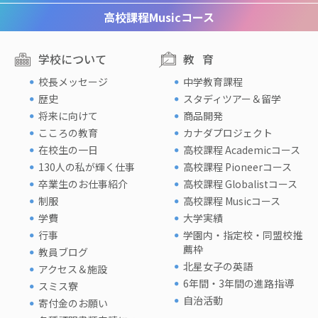
高校課程
Musicコース
学校について
教育
校長メッセージ
中学教育課程
歴史
スタディツアー＆留学
将来に向けて
商品開発
こころの教育
カナダプロジェクト
在校生の一日
高校課程 Academicコース
130人の私が輝く仕事
高校課程 Pioneerコース
卒業生のお仕事紹介
高校課程 Globalistコース
制服
高校課程 Musicコース
学費
大学実績
行事
学園内・指定校・同盟校推
薦枠
教員ブログ
北星女子の英語
アクセス＆施設
6年間・3年間の進路指導
スミス寮
自治活動
寄付金のお願い