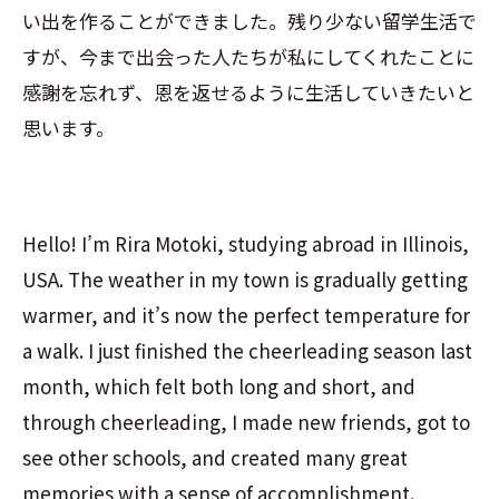
い出を作ることができました。残り少ない留学生活で
すが、今まで出会った人たちが私にしてくれたことに
感謝を忘れず、恩を返せるように生活していきたいと
思います。
Hello! I’m Rira Motoki, studying abroad in Illinois,
USA. The weather in my town is gradually getting
warmer, and it’s now the perfect temperature for
a walk. I just finished the cheerleading season last
month, which felt both long and short, and
through cheerleading, I made new friends, got to
see other schools, and created many great
memories with a sense of accomplishment.