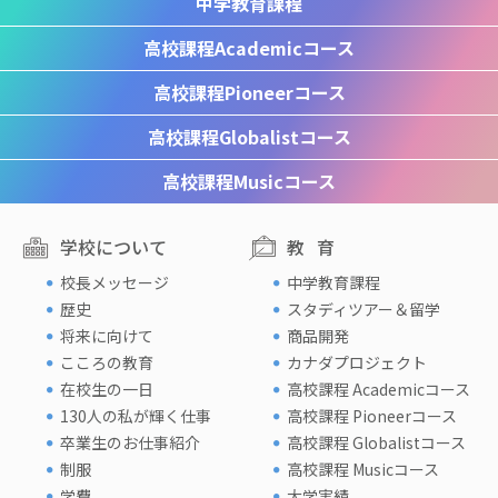
中学教育課程
高校課程
Academicコース
高校課程
Pioneerコース
高校課程
Globalistコース
高校課程
Musicコース
学校について
教育
校長メッセージ
中学教育課程
歴史
スタディツアー＆留学
将来に向けて
商品開発
こころの教育
カナダプロジェクト
在校生の一日
高校課程 Academicコース
130人の私が輝く仕事
高校課程 Pioneerコース
卒業生のお仕事紹介
高校課程 Globalistコース
制服
高校課程 Musicコース
学費
大学実績