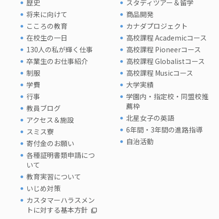
歴史
スタディツアー＆留学
将来に向けて
商品開発
こころの教育
カナダプロジェクト
在校生の一日
高校課程 Academicコース
130人の私が輝く仕事
高校課程 Pioneerコース
卒業生のお仕事紹介
高校課程 Globalistコース
制服
高校課程 Musicコース
学費
大学実績
行事
学園内・指定校・同盟校推
薦枠
教員ブログ
北星女子の英語
アクセス＆施設
6年間・3年間の進路指導
スミス寮
自治活動
寄付金のお願い
各種証明書類申請につ
いて
教育実習について
いじめ対策
カスタマーハラスメン
トに対する基本方針