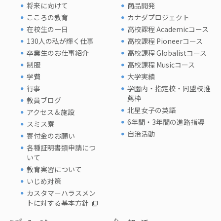
将来に向けて
商品開発
こころの教育
カナダプロジェクト
在校生の一日
高校課程 Academicコース
130人の私が輝く仕事
高校課程 Pioneerコース
卒業生のお仕事紹介
高校課程 Globalistコース
制服
高校課程 Musicコース
学費
大学実績
行事
学園内・指定校・同盟校推
薦枠
教員ブログ
北星女子の英語
アクセス＆施設
6年間・3年間の進路指導
スミス寮
自治活動
寄付金のお願い
各種証明書類申請につ
いて
教育実習について
いじめ対策
カスタマーハラスメン
トに対する基本方針