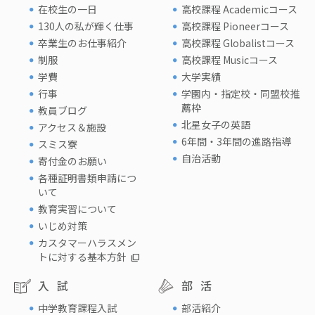
在校生の一日
高校課程 Academicコース
130人の私が輝く仕事
高校課程 Pioneerコース
卒業生のお仕事紹介
高校課程 Globalistコース
制服
高校課程 Musicコース
学費
大学実績
行事
学園内・指定校・同盟校推
薦枠
教員ブログ
北星女子の英語
アクセス＆施設
6年間・3年間の進路指導
スミス寮
自治活動
寄付金のお願い
各種証明書類申請につ
いて
教育実習について
いじめ対策
カスタマーハラスメン
トに対する基本方針
入試
部活
中学教育課程入試
部活紹介