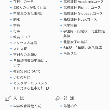
在校生の一日
高校課程 Academicコース
130人の私が輝く仕事
高校課程 Pioneerコース
卒業生のお仕事紹介
高校課程 Globalistコース
制服
高校課程 Musicコース
学費
大学実績
行事
学園内・指定校・同盟校推
薦枠
教員ブログ
北星女子の英語
アクセス＆施設
6年間・3年間の進路指導
スミス寮
自治活動
寄付金のお願い
各種証明書類申請につ
いて
教育実習について
いじめ対策
カスタマーハラスメン
トに対する基本方針
入試
部活
中学教育課程入試
部活紹介