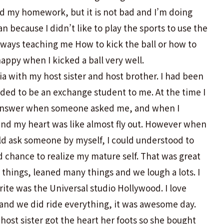
nd my homework, but it is not bad and I’m doing
an because I didn’t like to play the sports to use the
lways teaching me How to kick the ball or how to
 happy when I kicked a ball very well.
ia with my host sister and host brother. I had been
aded to be an exchange student to me. At the time I
’t answer when someone asked me, and when I
and my heart was like almost fly out. However when
 could ask someone by myself, I could understood to
 chance to realize my mature self. That was great
things, leaned many things and we lough a lots. I
ite was the Universal studio Hollywood. I love
 and we did ride everything, it was awesome day.
ost sister got the heart her foots so she bought