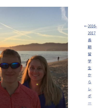
←
2016-
2017
長
期
留
学
生
か
ら
レ
ポ
ー