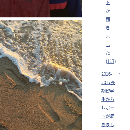
ト
が
届
き
ま
し
た
(117)
2016-
→
2017長
期留学
生から
レポー
トが届
きまし