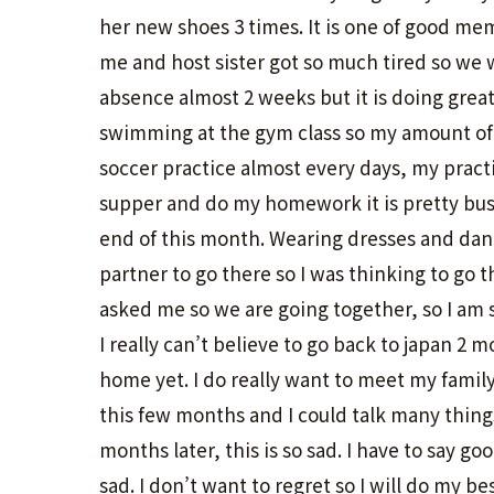
her new shoes 3 times. It is one of good me
me and host sister got so much tired so we w
absence almost 2 weeks but it is doing grea
swimming at the gym class so my amount of 
soccer practice almost every days, my practi
supper and do my homework it is pretty busy
end of this month. Wearing dresses and dancin
partner to go there so I was thinking to go 
asked me so we are going together, so I am s
I really can’t believe to go back to japan 2 
home yet. I do really want to meet my family
this few months and I could talk many things
months later, this is so sad. I have to say go
sad. I don’t want to regret so I will do my be