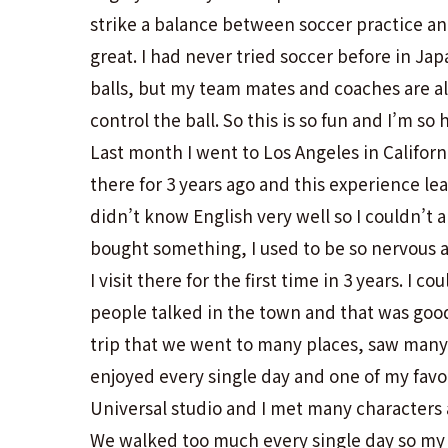
strike a balance between soccer practice a
great. I had never tried soccer before in Jap
balls, but my team mates and coaches are a
control the ball. So this is so fun and I’m so
Last month I went to Los Angeles in Californ
there for 3 years ago and this experience le
didn’t know English very well so I couldn
bought something, I used to be so nervous 
I visit there for the first time in 3 years. I
people talked in the town and that was good
trip that we went to many places, saw many 
enjoyed every single day and one of my favor
Universal studio and I met many characters
We walked too much every single day so my h