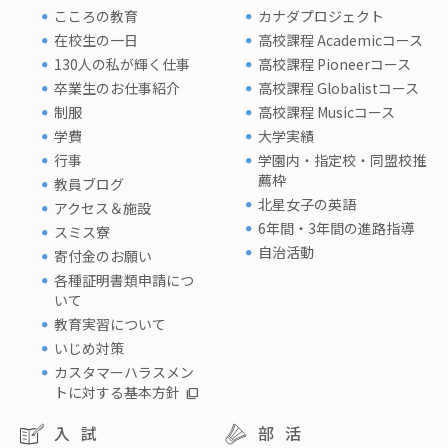
こころの教育
カナダプロジェクト
在校生の一日
高校課程 Academicコース
130人の私が輝く仕事
高校課程 Pioneerコース
卒業生のお仕事紹介
高校課程 Globalistコース
制服
高校課程 Musicコース
学費
大学実績
行事
学園内・指定校・同盟校推
薦枠
教員ブログ
北星女子の英語
アクセス＆施設
6年間・3年間の進路指導
スミス寮
自治活動
寄付金のお願い
各種証明書類申請につ
いて
教育実習について
いじめ対策
カスタマーハラスメン
トに対する基本方針
入試
部活