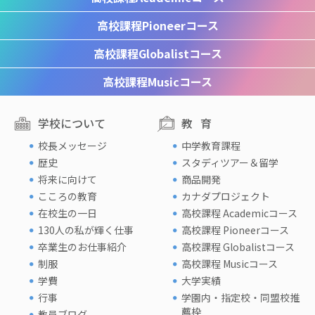
高校課程
Pioneerコース
高校課程
Globalistコース
高校課程
Musicコース
学校について
教育
校長メッセージ
中学教育課程
歴史
スタディツアー＆留学
将来に向けて
商品開発
こころの教育
カナダプロジェクト
在校生の一日
高校課程 Academicコース
130人の私が輝く仕事
高校課程 Pioneerコース
卒業生のお仕事紹介
高校課程 Globalistコース
制服
高校課程 Musicコース
学費
大学実績
行事
学園内・指定校・同盟校推
薦枠
教員ブログ