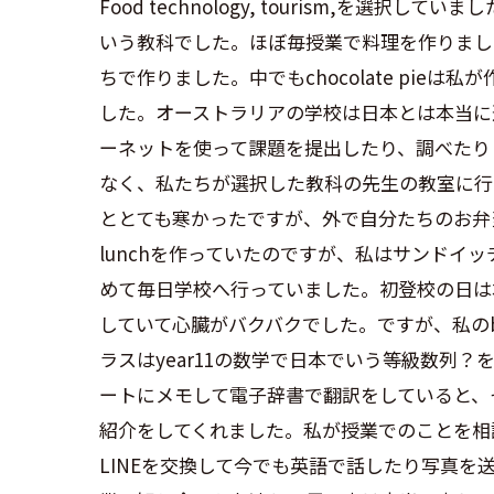
Food technology, tourism,
を選択していまし
いう教科でした。ほぼ毎授業で料理を作りまし
ちで作りました。中でも
chocolate pie
は私が
した。オーストラリアの学校は日本とは本当に
ーネットを使って課題を提出したり、調べたり
なく、私たちが選択した教科の先生の教室に行
ととても寒かったですが、外で自分たちのお弁
lunch
を作っていたのですが、私はサンドイッ
めて毎日学校へ行っていました。初登校の日は
していて心臓がバクバクでした。ですが、私の
ラスは
year11
の数学で日本でいう等級数列？
ートにメモして電子辞書で翻訳をしていると、
紹介をしてくれました。私が授業でのことを相
LINE
を交換して今でも英語で話したり写真を