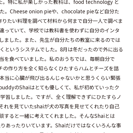
た。特に私が楽しかった教科は、
food technology
と
た。
Cheese onion pie
や、
chocolate pie
など自分た
作りたい料理を調べて材料から何まで自分一人で調べま
違っていて、学校では教科書を使わずに自分のインタ
しました。また、先生が自分たちの教室に来るのでは
くというシステムでした。
8
月は冬だったので外に出る
当を食べていました。私のおうちでは、毎朝自分で
チの作り方を全く知らなくひたすらハムとチーズを詰
本当に心臓が飛び出るんじゃないかと思うくらい緊張
buddy
の
Shai
はとても優しくて、私が初めていったク
を学習しました。ですが、全く理解できずにひたすらノ
それを見ていた
shai
が犬の写真を見せてくれたり自己
談すると一緒に考えてくれました。そんな
Shai
とは
送りあったりいています。
Shai
だけではなくいろんな事