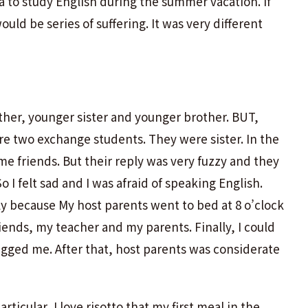
ia to study English during the summer vacation. If
uld be series of suffering. It was very different
her, younger sister and younger brother. BUT,
re two exchange students. They were sister. In the
me friends. But their reply was very fuzzy and they
I felt sad and I was afraid of speaking English.
nely because My host parents went to bed at 8 o’clock
riends, my teacher and my parents. Finally, I could
gged me. After that, host parents was considerate
ticular, I love risotto that my first meal in the