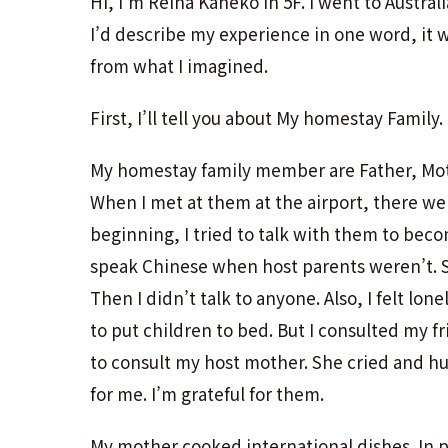
Hi, I’m Reina Kaneko in 5F. I went to Austral
I’d describe my experience in one word, it wo
from what I imagined.
First, I’ll tell you about My homestay Family.
My homestay family member are Father, Mot
When I met at them at the airport, there we
beginning, I tried to talk with them to beco
speak Chinese when host parents weren’t. So 
Then I didn’t talk to anyone. Also, I felt lo
to put children to bed. But I consulted my f
to consult my host mother. She cried and hu
for me. I’m grateful for them.
My mother cooked international dishes. In par