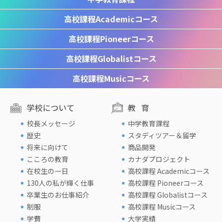
高校課程
Academicコース
高校課程
Pioneerコース
高校課程
Globalistコース
高校課程
Musicコース
学校について
教育
校長メッセージ
中学教育課程
歴史
スタディツアー＆留学
将来に向けて
商品開発
こころの教育
カナダプロジェクト
在校生の一日
高校課程 Academicコース
130人の私が輝く仕事
高校課程 Pioneerコース
卒業生のお仕事紹介
高校課程 Globalistコース
制服
高校課程 Musicコース
学費
大学実績