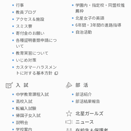
行事
学園内・指定校・同盟校推
薦枠
教員ブログ
北星女子の英語
アクセス＆施設
6年間・3年間の進路指導
スミス寮
自治活動
寄付金のお願い
各種証明書類申請につ
いて
教育実習について
いじめ対策
カスタマーハラスメン
トに対する基本方針
入試
部活
中学教育課程入試
部活紹介
高校入試
部活結果報告
転編入試験
北星ガールズ
帰国子女入試
ニュース
説明会
学校案内
在校生＆保護者