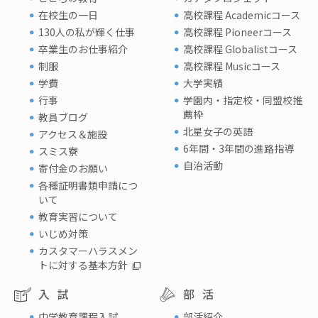
在校生の一日
高校課程 Academicコース
130人の私が輝く仕事
高校課程 Pioneerコース
卒業生のお仕事紹介
高校課程 Globalistコース
制服
高校課程 Musicコース
学費
大学実績
行事
学園内・指定校・同盟校推
薦枠
教員ブログ
北星女子の英語
アクセス＆施設
6年間・3年間の進路指導
スミス寮
自治活動
寄付金のお願い
各種証明書類申請につ
いて
教育実習について
いじめ対策
カスタマーハラスメン
トに対する基本方針
入試
部活
中学教育課程入試
部活紹介