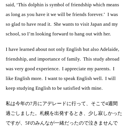
said, ‘This dolphin is symbol of friendship which means
as long as you have it we will be friends forever.’
I was
so glad to have read it.
She wants to visit Japan and my
school, so I’m looking forward to hang out with her.
I have learned about not only English but also Adelaide,
friendship, and importance of family.
This study abroad
was very good experience.
I appreciate my parents.
I
like English more.
I want to speak English well.
I will
keep studying English to be satisfied with mine.
私は今年の
7
月にアデレードに行って、そこで
4
週間
過ごしました。札幌を出発するとき、少し寂しかった
ですが、
5F
のみんなが一緒だったので泣きませんで