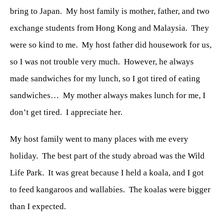
bring to Japan.
My host family is mother, father, and two
exchange students from Hong Kong and Malaysia.
They
were so kind to me.
My host father did housework for us,
so I was not trouble very much.
However, he always
made sandwiches for my lunch, so I got tired of eating
sandwiches…
My mother always makes lunch for me, I
don’t get tired.
I appreciate her.
My host family went to many places with me every
holiday.
The best part of the study abroad was the Wild
Life Park.
It was great because I held a koala, and I got
to feed kangaroos and wallabies.
The koalas were bigger
than I expected.