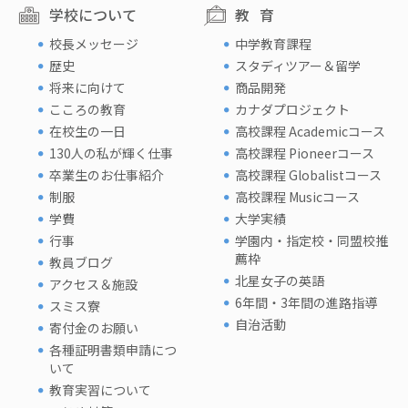
学校について
教育
校長メッセージ
中学教育課程
歴史
スタディツアー＆留学
将来に向けて
商品開発
こころの教育
カナダプロジェクト
在校生の一日
高校課程 Academicコース
130人の私が輝く仕事
高校課程 Pioneerコース
卒業生のお仕事紹介
高校課程 Globalistコース
制服
高校課程 Musicコース
学費
大学実績
行事
学園内・指定校・同盟校推
薦枠
教員ブログ
北星女子の英語
アクセス＆施設
6年間・3年間の進路指導
スミス寮
自治活動
寄付金のお願い
各種証明書類申請につ
いて
教育実習について