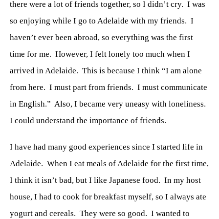
there were a lot of friends together, so I didn’t cry.
I was
so enjoying while I go to Adelaide with my friends.
I
haven’t ever been abroad, so everything was the first
time for me.
However, I felt lonely too much when I
arrived in Adelaide.
This is because I think “I am alone
from here.
I must part from friends.
I must communicate
in English.”
Also, I became very uneasy with loneliness.
I could understand the importance of friends.
I have had many good experiences since I started life in
Adelaide.
When I eat meals of Adelaide for the first time,
I think it isn’t bad, but I like Japanese food.
In my host
house, I had to cook for breakfast myself, so I always ate
yogurt and cereals.
They were so good.
I wanted to