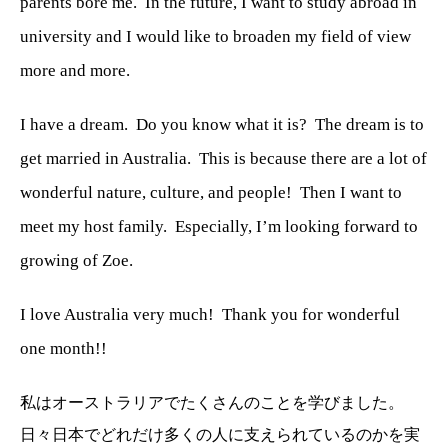
parents bore me.
In the future, I want to study abroad in
university and I would like to broaden my field of view
more and more.
I have a dream.
Do you know what it is?
The dream is to
get married in Australia.
This is because there are a lot of
wonderful nature, culture, and people!
Then I want to
meet my host family.
Especially, I’m looking forward to
growing of Zoe.
I love Australia very much!
Thank you for wonderful
one month!!
私はオーストラリアでたくさんのことを学びました。
日々日本でどれだけ多くの人に支えられているのかを実