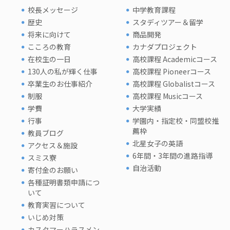
校長メッセージ
中学教育課程
歴史
スタディツアー＆留学
将来に向けて
商品開発
こころの教育
カナダプロジェクト
在校生の一日
高校課程 Academicコース
130人の私が輝く仕事
高校課程 Pioneerコース
卒業生のお仕事紹介
高校課程 Globalistコース
制服
高校課程 Musicコース
学費
大学実績
行事
学園内・指定校・同盟校推
薦枠
教員ブログ
北星女子の英語
アクセス＆施設
6年間・3年間の進路指導
スミス寮
自治活動
寄付金のお願い
各種証明書類申請につ
いて
教育実習について
いじめ対策
カスタマーハラスメン