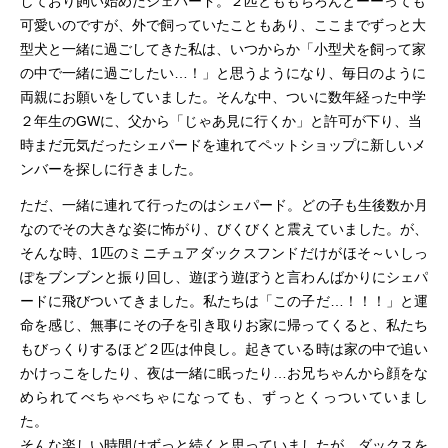
しており飼い始めたシェパード。２匹とももちろんとーーっても
可愛いのですが、外で飼っていたこともあり、ここまでずっと大
型犬と一緒に過ごしてきた私は、いつからか「小型犬を飼って家
の中で一緒に過ごしたい…！」と思うようになり、毎日のように
両親にお願いをしていました。そんな中、ついに数年経った中学
２年生のGWに、父から「じゃあ見に行くか」と許可が下り、当
時まだ元気だったシェパードを連れてペットショップに新しいメ
ンバーを探しに行きました。
ただ、一緒に連れて行ったのはシェパード。どの子も生後数か月
なのでその大きな姿に怖がり、びくびくと震えていました。
が、
そんな時、1匹の
ミニチュアダックスフンド
だけが
ほそ～いしっ
ぽをブンブンと振り回し、遊ぼう遊ぼうと言わんばかりにシェパ
ードに
飛びついて
きました。私たちは「この子だ…！！！」と運
命を感じ、無事にその子を引き取
り
お家に帰ってくると、私たち
もびっくりするほど２匹は仲良し。起きている時は家の中で追い
かけっこをしたり、夜は一緒に眠ったり…お兄ちゃんから顔をな
められてべちゃべちゃになっても、ずっとくっついていまし
た。
そんな楽しい時間はずっと続くと思っていましたが、ダックスを