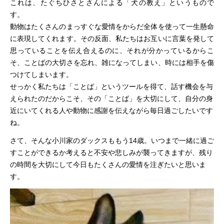
これは、たぐちひさとさんによる「犬の教え」というもので
す。
動物はたくさんの
まっすぐな
愛情をからだ全体を使って一生懸命
に表現してくれます。そ
の反面、私たちはお互いに言葉を発して
思っていることを伝え合えるのに、
それが分かっているからこ
そ、ことばの大切さを忘れ、雑になってしまい、時には相手を傷
つけてしまいます。
せっかく私たちは「ことば」というツールを得て、話す機会を与
えられたのだからこそ、その「ことば」を大切にして、自分の身
近にいてくれる人や動物に感謝
を伝えながら
毎日過ごしたいです
ね。
さて、そんな小川家のダックスももう1
4
歳。いつまで一緒に過ご
すことができるか考えると不安や悲しみが襲ってきますが、残り
の時間を大切にして今日もたくさんの愛情を注ぎたいと思いま
す。