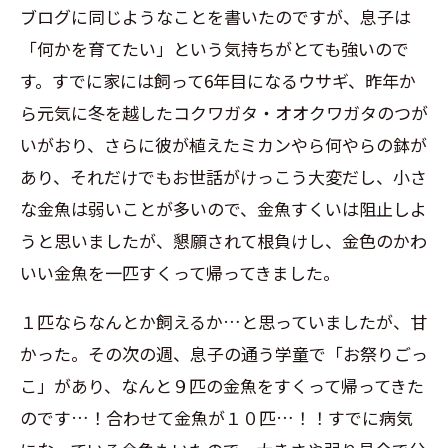
ブログに同じようなことを書いたのですが、息子は
「何かを育てたい」という気持ちがとても強いので
す。すでに家には飼って
6
年目になるウサギ、昨年か
ら元気に冬を越したコクワガタ・オオクワガタのつが
いがおり、さらに彼が植えたミカンやら何やらの鉢が
あり、それだけでもお世話がけっこう大変だし、小さ
な金魚は弱いことが多いので、金魚すくいは阻止しよ
うと思いましたが、懇願されて根負けし、金色のかわ
いい金魚を一匹すくって帰ってきました。
１匹ならなんとか飼えるか…と思っていましたが、甘
かった。その次の週、息子の通う学童で「お祭りごっ
こ」があり、なんと９匹の金魚をすくって帰ってきた
のです…！合わせて金魚が１０匹…！！すでに病気