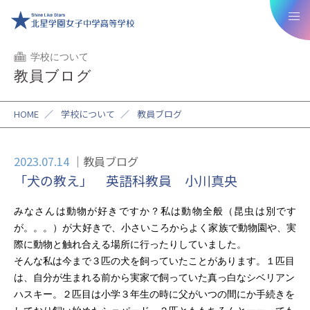
学校について
教員ブログ
HOME
／
学校について
／
教員ブログ
2023.07.14
教員ブログ
「犬の教え」 英語科教員 小川真央
みなさんは動物が好きですか？私は動物全般
（昆虫は別です
が。。。）が
大好きで、小さいころからよく家族で動物園や、実
際に動物と触れ合える場所に
行ったり
していました。
そんな私は
今まで３匹
の犬を飼っていたことがあります。１匹目
は、自分が生まれる前から実家で飼っていた真っ白なシベリアン
ハスキー。２匹目は小学３年生の時に父がいつの間にか手続きを