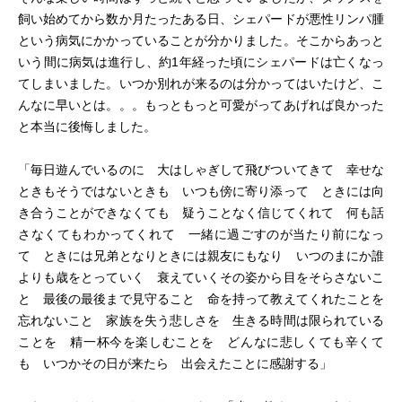
飼い始めてから数か月たったある日、シェパードが悪性リンパ腫
という病気にかかっていることが分かりました。そこからあっと
いう間に病気は進行し、約1年経った頃にシェパードは亡くなっ
てしまいました。
いつか別れが来るのは分かってはいたけど、こ
んなに早いとは。。。もっともっと可愛がってあげれば良かった
と本当に後悔しました。
「毎日遊んでいるのに 大はしゃぎして飛びついてきて 幸せな
ときもそうではないときも いつも傍に寄り添って ときには向
き合うことができなくても 疑うことなく信じてくれて 何も話
さなくてもわかってくれて 一緒に過ごすのが当たり前になっ
て ときには兄弟となりときには親友にもなり いつのまにか誰
よりも歳をとっていく 衰えていくその姿から目をそらさないこ
と 最後の最後まで見守ること 命を持って教えてくれたことを
忘れないこと 家族を失う悲しさを 生きる時間は限られている
ことを 精一杯今を楽しむことを どんなに悲しくても辛くて
も いつかその日が来たら 出会えたことに感謝する」